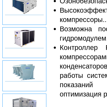
Озонобезопас
Высокоэффек
компрессоры..
КРЫШНЫЕ КОНДИЦИОНЕРЫ
- РУФТОПЫ
Возможна по
гидромодулем
Контроллер 
КОМПРЕССОРНО-
компрессорам
КОНДЕНСАТОРНЫЕ БЛОКИ
конденсатор
работы систе
показаний п
ГРАДИРНИ - КОНДЕНСАТОРЫ
- ДРАЙКУЛЕРЫ
оптимизация р